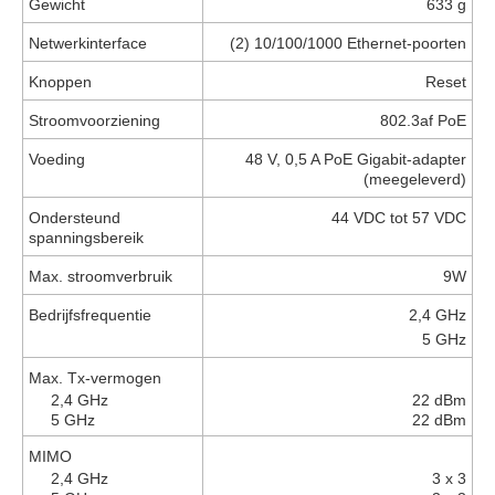
Gewicht
633 g
Netwerkinterface
(2) 10/100/1000 Ethernet-poorten
Knoppen
Reset
Stroomvoorziening
802.3af PoE
Voeding
48 V, 0,5 A PoE Gigabit-adapter
(meegeleverd)
Ondersteund
44 VDC tot 57 VDC
spanningsbereik
Max. stroomverbruik
9W
Bedrijfsfrequentie
2,4 GHz
5 GHz
Max. Tx-vermogen
2,4 GHz
22 dBm
5 GHz
22 dBm
MIMO
2,4 GHz
3 x 3