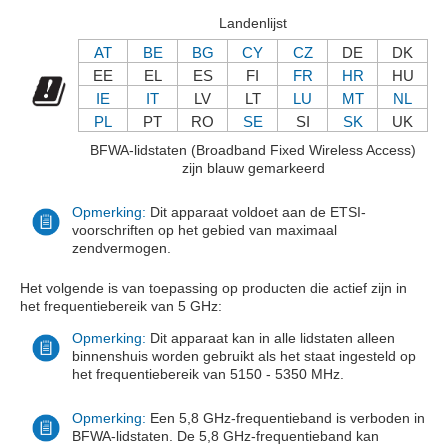
Landenlijst
AT
BE
BG
CY
CZ
DE
DK
EE
EL
ES
FI
FR
HR
HU
IE
IT
LV
LT
LU
MT
NL
PL
PT
RO
SE
SI
SK
UK
BFWA-lidstaten (Broadband Fixed Wireless Access)
zijn blauw gemarkeerd
Opmerking:
Dit apparaat voldoet aan de ETSI-
voorschriften op het gebied van maximaal
zendvermogen.
Het volgende is van toepassing op producten die actief zijn in
het frequentiebereik van 5 GHz:
Opmerking:
Dit apparaat kan in alle lidstaten alleen
binnenshuis worden gebruikt als het staat ingesteld op
het frequentiebereik van 5150 - 5350 MHz.
Opmerking:
Een 5,8 GHz-frequentieband is verboden in
BFWA-lidstaten. De 5,8 GHz-frequentieband kan