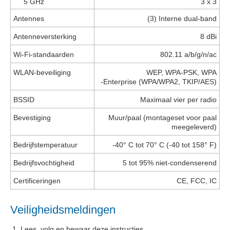
5 GHz
3 x 3
Antennes
(3) Interne dual-band
Antenneversterking
8 dBi
Wi-Fi-standaarden
802.11 a/b/g/n/ac
WLAN-beveiliging
WEP, WPA-PSK, WPA
-Enterprise (WPA/WPA2, TKIP/AES)
BSSID
Maximaal vier per radio
Bevestiging
Muur/paal (montageset voor paal
meegeleverd)
Bedrijfstemperatuur
-40° C tot 70° C (-40 tot 158° F)
Bedrijfsvochtigheid
5 tot 95% niet-condenserend
Certificeringen
CE, FCC, IC
Veiligheidsmeldingen
Lees, volg en bewaar deze instructies.